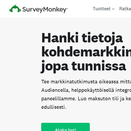
Tuotteet
Ratka
Hanki tietoja
kohdemarkkin
jopa tunnissa
Tee markkinatutkimusta oikeassa mit
Audiencella, helppokäyttöisellä integr
paneelillamme. Luo maksuton tili ja ke
edullisesti.
Aloita heti