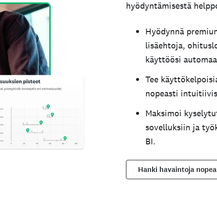
hyödyntämisestä helppoa
Hyödynnä premium
lisäehtoja, ohitus
käyttöösi automaat
Tee käyttökelpoisi
nopeasti intuitiiv
Maksimoi kyselytut
sovelluksiin ja ty
BI.
Hanki havaintoja nopea