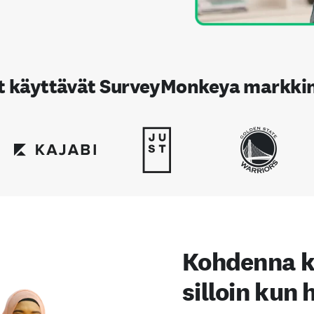
it käyttävät SurveyMonkeya markki
Kohdenna ky
silloin kun 