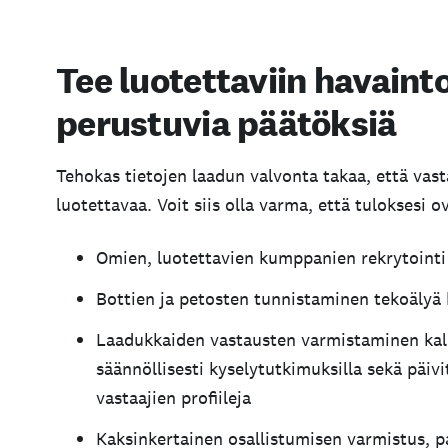
Tee luotettaviin havaint
perustuvia päätöksiä
Tehokas tietojen laadun valvonta takaa, että vast
luotettavaa. Voit siis olla varma, että tuloksesi o
Omien, luotettavien kumppanien rekrytointi
Bottien ja petosten tunnistaminen tekoälyä
Laadukkaiden vastausten varmistaminen kali
säännöllisesti kysely­tutkimuksilla sekä päivi
vastaajien profiileja
Kaksinkertainen osallistumisen varmistus, pa