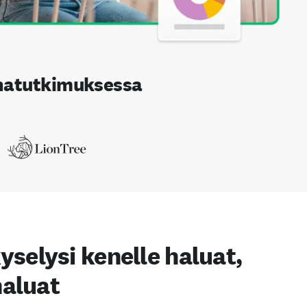
natutkimuksessa
selysi kenelle haluat,
haluat