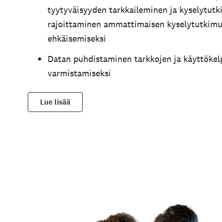
tyytyväisyyden tarkkaileminen ja kyselytut
rajoittaminen ammattimaisen kyselytutkimuk
ehkäisemiseksi
Datan puhdistaminen tarkkojen ja käyttökel
varmistamiseksi
Lue lisää