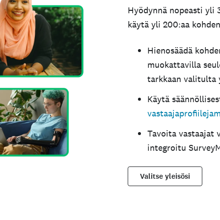
Hyödynnä nopeasti yli 3
käytä yli 200:aa kohde
Hienosäädä kohden
muokattavilla seu
tarkkaan valitulta 
Käytä säännöllisest
vastaajaprofiilej
Tavoita vastaajat v
integroitu Surve
Valitse yleisösi