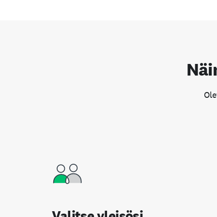
Näi
Ole
Valitse yleisösi