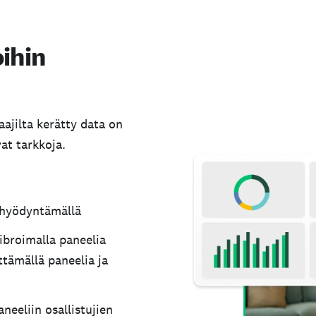
oihin
aajilta kerätty data on
vat tarkkoja.
 hyödyntämällä
broimalla paneelia
ttämällä paneelia ja
neeliin osallistujien