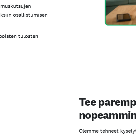
kimuskutsujen
siin osallistumisen
poisten tulosten
Tee parempi
nopeammi
Olemme tehneet kyselyt