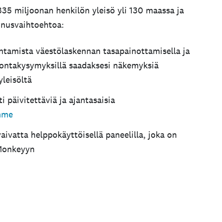
35 miljoonan henkilön yleisö yli 130 maassa ja
nnusvaihtoehtoa:
tamista väestölaskennan tasapainottamisella ja
lontakysymyksillä saadaksesi näkemyksiä
yleisöltä
i päivitettäviä ja ajantasaisia
amme
aivatta helppokäyttöisellä paneelilla, joka on
yMonkeyyn