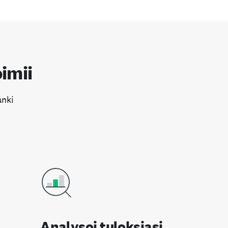
imii
anki
Analysoi tuloksiasi