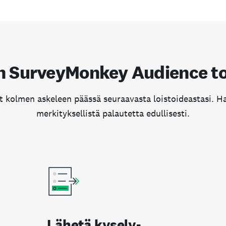
n SurveyMonkey Audience to
t kolmen askeleen päässä seuraavasta loistoideastasi. H
merkityksellistä palautetta edullisesti.
Lähetä kysely­