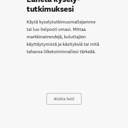
tutkimuksesi
Käytä kyselytutkimus­mallejamme
tai luo helposti omasi. Mittaa
markkina­trendejä, kuluttajien
käyttäytymistä ja käsityksiä tai mitä
tahansa liiketoiminnallesi tärkeää.
Aloita heti