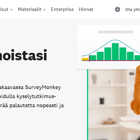
isut
Materiaalit
Enterprise
Hinnat
Ota yht
oistasi
takaavassa SurveyMonkey
oidulla kyselytutkimus­
rää palautetta nopeasti ja