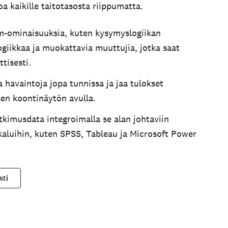
 kaikille taitotasosta riippumatta.
-ominaisuuksia, kuten kysymyslogiikan
logiikkaa ja muokattavia muuttujia, jotka saat
tisesti.
a havaintoja jopa tunnissa ja jaa tulokset
isen koontinäytön avulla.
kimusdata integroimalla se alan johtaviin
ökaluihin, kuten SPSS, Tableau ja Microsoft Power
sti