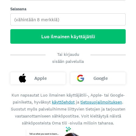
Salasana
Luo ilmainen käyttäjätili
Tai kirjaudu
sisään palvelulla
Apple
Google
Kun napsautat Luo ilmainen käyttäjätili-, Apple- tai Google-
painiketta, hyväksyt
käyttöehdot
ja
tietosuojailmoituksen
.
Suostut myös palveluihimme liittyvien tietojen ja tarjousten
vastaanottamiseen sähköpostitse. Voit kieltäytyä näistä
sähköposteista Oma tili ‑sivulla milloin tahansa.