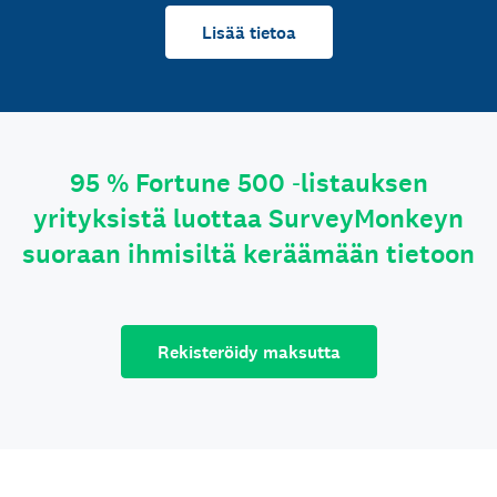
Lisää tietoa
95 % Fortune 500 ‑listauksen
yrityksistä luottaa SurveyMonkeyn
suoraan ihmisiltä keräämään tietoon
Rekisteröidy maksutta