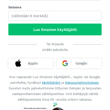
Salasana
Luo ilmainen käyttäjätili
Tai kirjaudu
sisään palvelulla
Apple
Google
Kun napsautat Luo ilmainen käyttäjätili-, Apple- tai Google-
painiketta, hyväksyt
käyttöehdot
ja
tietosuojailmoituksen
.
Suostut myös palveluihimme liittyvien tietojen ja tarjousten
vastaanottamiseen sähköpostitse. Voit kieltäytyä näistä
sähköposteista Oma tili ‑sivulla milloin tahansa.