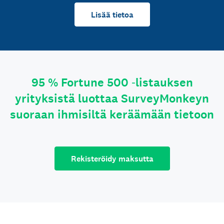
Lisää tietoa
95 % Fortune 500 ‑listauksen
yrityksistä luottaa SurveyMonkeyn
suoraan ihmisiltä keräämään tietoon
Rekisteröidy maksutta