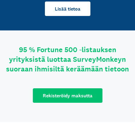
Lisää tietoa
95 % Fortune 500 ‑listauksen
yrityksistä luottaa SurveyMonkeyn
suoraan ihmisiltä keräämään tietoon
Rekisteröidy maksutta