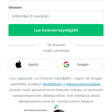
Salasana
Luo ilmainen käyttäjätili
Tai kirjaudu
sisään palvelulla
Apple
Google
Kun napsautat Luo ilmainen käyttäjätili-, Apple- tai Google-
painiketta, hyväksyt
käyttöehdot
ja
tietosuojailmoituksen
.
Suostut myös palveluihimme liittyvien tietojen ja tarjousten
vastaanottamiseen sähköpostitse. Voit kieltäytyä näistä
sähköposteista Oma tili ‑sivulla milloin tahansa.