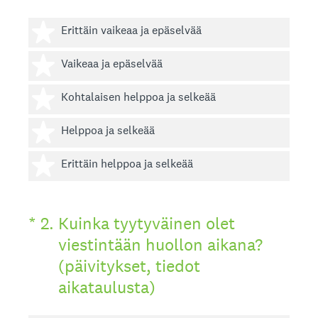
1 tähti
Erittäin vaikeaa ja epäselvää
2 tähteä
Vaikeaa ja epäselvää
3 tähteä
Kohtalaisen helppoa ja selkeää
4 tähteä
Helppoa ja selkeää
5 tähteä
Erittäin helppoa ja selkeää
(Pakollinen tieto.)
*
2
.
Kuinka tyytyväinen olet
viestintään huollon aikana?
(päivitykset, tiedot
aikataulusta)