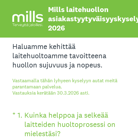
Mills laitehuollon
asiakastyytyväisyyskysel
2026
Haluamme kehittää
laitehuoltoamme tavoitteena
huollon sujuvuus ja nopeus.
Vastaamalla tähän lyhyeen kyselyyn autat meitä
parantamaan palvelua.
Vastauksia kerätään 30.3.2026 asti.
(Pakollinen tieto.)
*
1
.
Kuinka helppoa ja selkeää
laitteiden huoltoprosessi on
mielestäsi?