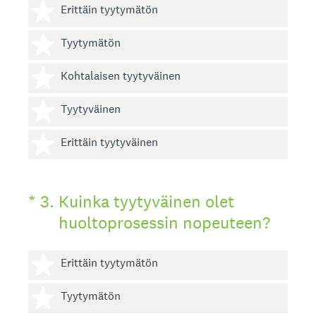
1 tähti
Erittäin tyytymätön
2 tähteä
Tyytymätön
3 tähteä
Kohtalaisen tyytyväinen
4 tähteä
Tyytyväinen
5 tähteä
Erittäin tyytyväinen
(Pakollinen tieto.)
*
3
.
Kuinka tyytyväinen olet
huoltoprosessin nopeuteen?
1 tähti
Erittäin tyytymätön
2 tähteä
Tyytymätön