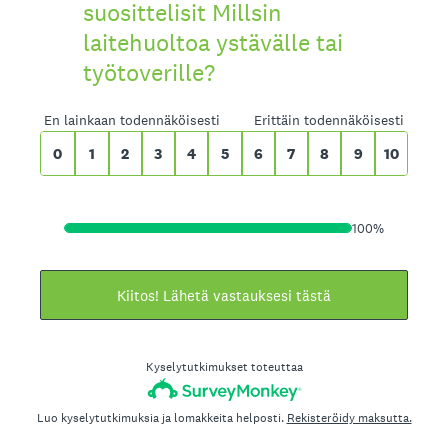
suosittelisit Millsin
laitehuoltoa ystävälle tai
työtoverille?
0 tarkoittaa En lainkaan todennäköi
En lainkaan todennäköisesti
Erittäin todennäköisesti
0
1
2
3
4
5
6
7
8
9
10
100%
Kiitos! Lähetä vastauksesi tästä
Kyselytutkimukset toteuttaa
Luo kyselytutkimuksia ja lomakkeita helposti.
Rekisteröidy maksutta.