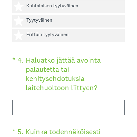
3 tähteä
Kohtalaisen tyytyväinen
4 tähteä
Tyytyväinen
5 tähteä
Erittäin tyytyväinen
(Pakollinen tieto.)
*
4
.
Haluatko jättää avointa
palautetta tai
kehitysehdotuksia
laitehuoltoon liittyen?
(Pakollinen tieto.)
Asteikolla 0–10,
*
5
.
Kuinka todennäköisesti