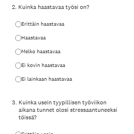
2
.
Kuinka haastavaa työsi on?
Erittäin haastavaa
Haastavaa
Melko haastavaa
Ei kovin haastavaa
Ei lainkaan haastavaa
3
.
Kuinka usein tyypillisen työviikon
aikana tunnet olosi stressaantuneeksi
töissä?