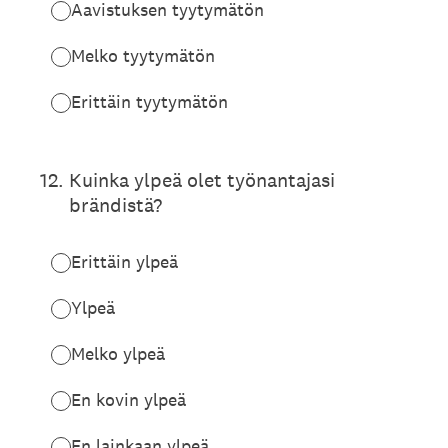
Aavistuksen tyytymätön
Melko tyytymätön
Erittäin tyytymätön
12
.
Kuinka ylpeä olet työnantajasi
brändistä?
Erittäin ylpeä
Ylpeä
Melko ylpeä
En kovin ylpeä
En lainkaan ylpeä