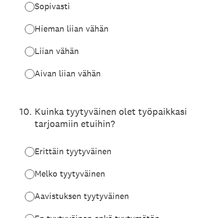
Sopivasti
Hieman liian vähän
Liian vähän
Aivan liian vähän
10
.
Kuinka tyytyväinen olet työpaikkasi
tarjoamiin etuihin?
Erittäin tyytyväinen
Melko tyytyväinen
Aavistuksen tyytyväinen