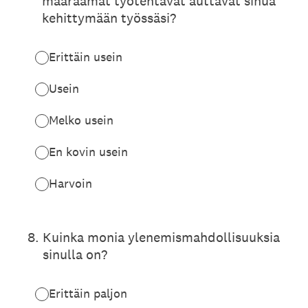
määräämät työtehtävät auttavat sinua
kehittymään työssäsi?
Erittäin usein
Usein
Melko usein
En kovin usein
Harvoin
8
.
Kuinka monia ylenemismahdollisuuksia
sinulla on?
Erittäin paljon