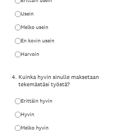
Erittäin usein
Usein
Melko usein
En kovin usein
Harvoin
4
.
Kuinka hyvin sinulle maksetaan
tekemästäsi työstä?
Erittäin hyvin
Hyvin
Melko hyvin