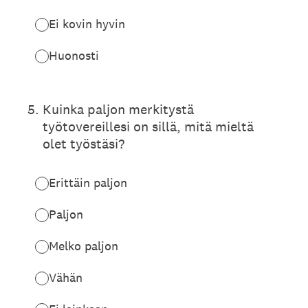
Ei kovin hyvin
Huonosti
5
.
Kuinka paljon merkitystä
työtovereillesi on sillä, mitä mieltä
olet työstäsi?
Erittäin paljon
Paljon
Melko paljon
Vähän