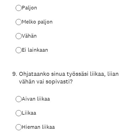
Paljon
Melko paljon
Vähän
Ei lainkaan
9
.
Ohjataanko sinua työssäsi liikaa, liian
vähän vai sopivasti?
Aivan liikaa
Liikaa
Hieman liikaa