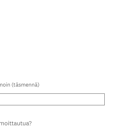
anoin (täsmennä)
ilmoittautua?