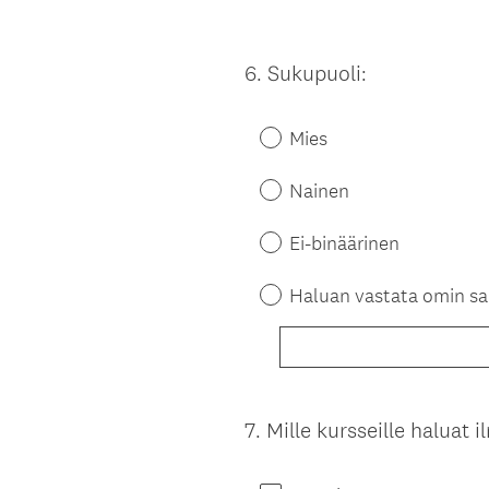
6
.
Sukupuoli:
Question
Title
Mies
Nainen
Ei-binäärinen
Haluan vastata omin s
7
.
Mille kursseille haluat 
Question
Title