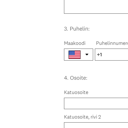
3
.
Puhelin:
Question
Title
Maakoodi
Puhelinnumer
4
.
Osoite:
Question
Title
Katuosoite
Katuosoite, rivi 2