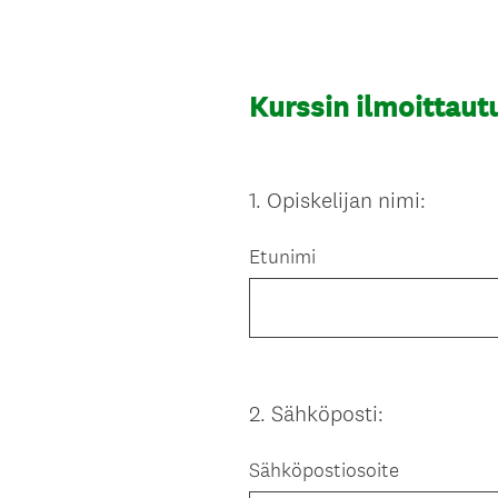
Kurssin ilmoittau
1
.
Opiskelijan nimi:
Question
Title
Etunimi
2
.
Sähköposti:
Question
Title
Sähköpostiosoite