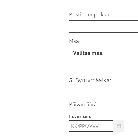
Postitoimipaikka
Maa
5
.
Syntymäaika:
Question
Title
Päivämäärä
Päivämäärä