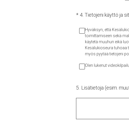
(Pakollinen tieto.)
*
4
.
Tietojeni käyttö ja s
Hyväksyn, että Kesälukios
toimittamiseen sekä mahd
käytetä muuhun eikä luo
Kesälukioseura tuhoaa ti
myös pyytää tietojeni po
Olen lukenut videokilpai
5
.
Lisätietoja (esim. muut