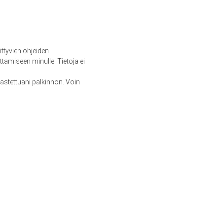
ittyvien ohjeiden
tamiseen minulle. Tietoja ei
nastettuani palkinnon. Voin