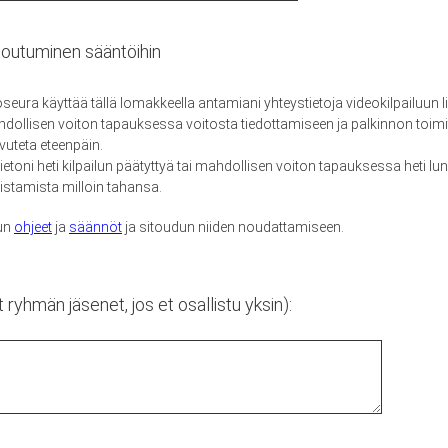
itoutuminen sääntöihin
eura käyttää tällä lomakkeella antamiani yhteystietoja videokilpailuun li
ollisen voiton tapauksessa voitosta tiedottamiseen ja palkinnon toimit
vuteta eteenpäin.
etoni heti kilpailun päätyttyä tai mahdollisen voiton tapauksessa heti lu
istamista milloin tahansa.
lun
ohjeet
ja
säännöt
ja sitoudun niiden noudattamiseen.
 ryhmän jäsenet, jos et osallistu yksin):