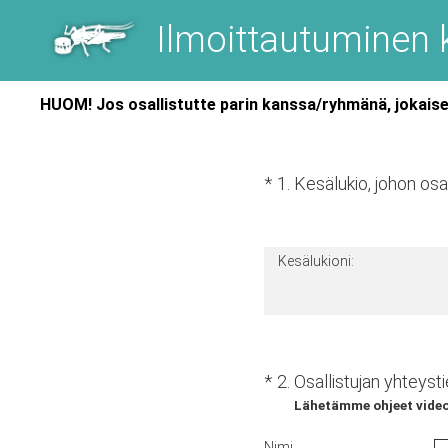
Siirry
Ilmoittautuminen 
sisältöön
HUOM! Jos osallistutte parin kanssa/ryhmänä, jokais
(Pakollinen tieto.)
*
1
.
Kesälukio, johon osal
Kesälukioni:
(Pakollinen tieto.)
*
2
.
Osallistujan yhteyst
Lähetämme ohjeet video
Nimi