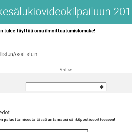
kesälukiovideokilpailuun 20
en tulee täyttää oma ilmoittautumislomake!
listun/osallistuin
Valitse
iedot
n palauttamisesta tässä antamaasi sähköpostiosoitteeseen!