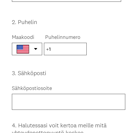
2
.
Puhelin
Question
Title
Maakoodi
Puhelinnumero
3
.
Sähköposti
Question
Title
Sähköpostiosoite
4
.
Halutessasi voit kertoa meille mitä
Question
yhteydenottopyyntö koskee.