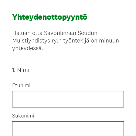
Yhteydenottopyyntö
Haluan että Savonlinnan Seudun
Muistiyhdistys ry:n työntekijä on minuun
yhteydessä.
1
.
Nimi
Question
Title
Etunimi
Sukunimi