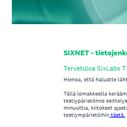
SIXNET - tietojen
Tervetuloa SixLabs T
Hienoa, että haluatte lä
Tällä lomakkeella kerääm
testiypäristönne esittely
minuuttia, kiitokset ajast
testiympäristöihin
tästä.