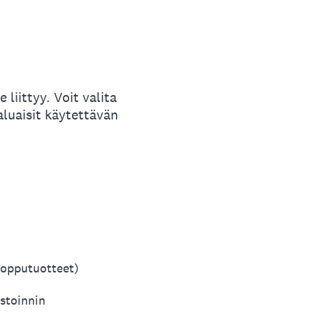
 liittyy. Voit valita
haluaisit käytettävän
 lopputuotteet)
estoinnin