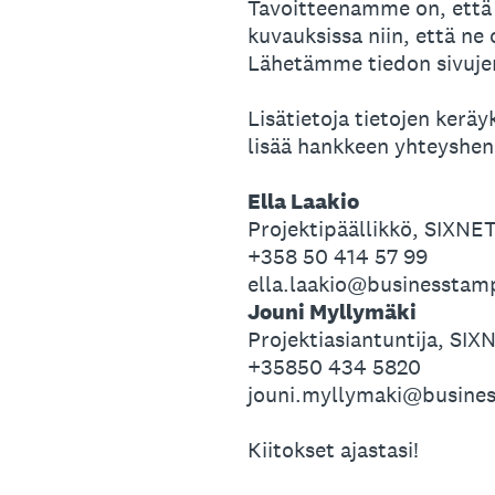
Tavoitteenamme on, että 
kuvauksissa niin, että ne
Lähetämme tiedon sivujen
Lisätietoja tietojen kerä
lisää hankkeen yhteyshenk
Ella Laakio
Projektipäällikkö, SIXNE
+358 50 414 57 99
ella.laakio@businessta
Jouni Myllymäki
Projektiasiantuntija, SI
+35850 434 5820
jouni.myllymaki@busine
Kiitokset ajastasi!