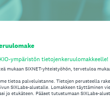
keruulomake
KIO-ympäristön tietojenkeruulomakkeelle!
hteä mukaan SIXNET-yhteistyöhön, tervetuloa muka
me tietoa palveluistanne. Tietojen perusteella ra
sivun SIXLabs-alustalle. Lomakkeen täyttäminen vie
asi jo etukäteen. Pääset tutustumaan SIXLabs-alustaan