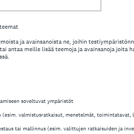
steemat
emoista ja avainsanoista ne, joihin testiympäristönne
 tai antaa meille lisää teemoja ja avainsanoja joita 
ssä.
aamiseen soveltuvat ympäristöt
 (esim. valmistusratkaisut, menetelmät, toimintatavat,
estaus tai mallinnus (esim. valittujen ratkaisuiden ja inv