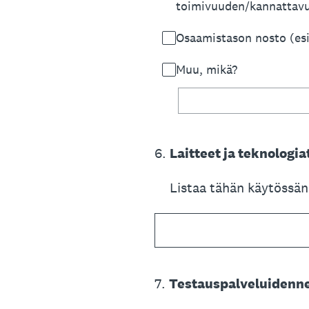
toimivuuden/kannattav
Osaamistason nosto (es
Muu, mikä?
6
.
Laitteet ja teknologia
Listaa tähän käytössänn
7
.
Testauspalveluidenne 