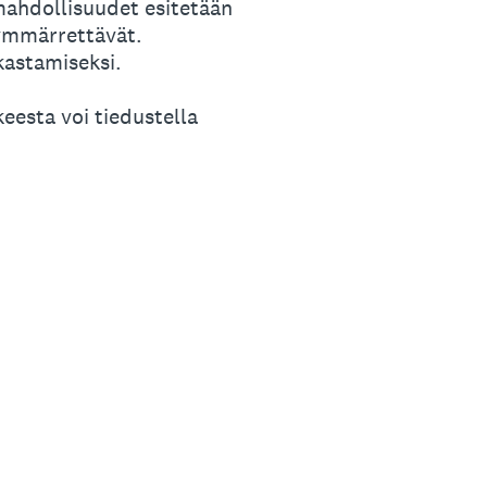
mahdollisuudet esitetään
i ymmärrettävät.
kastamiseksi.
eesta voi tiedustella