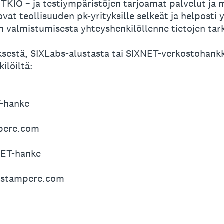
TKIO – ja testiympäristöjen tarjoamat palvelut ja 
 ovat teollisuuden pk-yrityksille selkeät ja helpost
 valmistumisesta yhteyshenkilöllenne tietojen tar
yksestä, SIXLabs-alustasta tai SIXNET-verkostohankk
ilöiltä:
T-hanke
mpere.com
XNET-hanke
sstampere.com