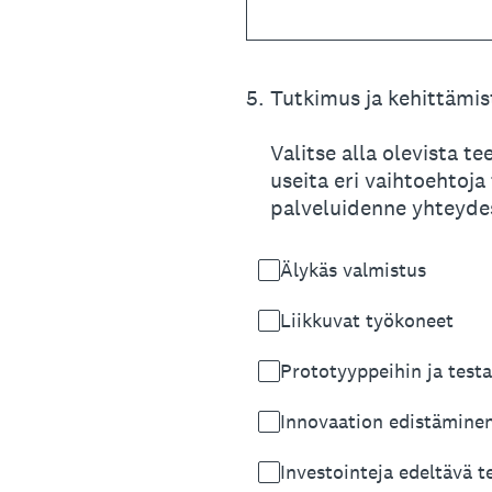
5
.
Tutkimus ja kehittämi
Valitse alla olevista te
useita eri vaihtoehtoja
palveluidenne yhteyde
Älykäs valmistus
Liikkuvat työkoneet
Prototyyppeihin ja test
Innovaation edistäminen
Investointeja edeltävä t