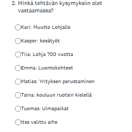
2
.
Minkä tehtävän kysymyksiin olet
vastaamassa?
Kari: Muutto Lohjalle
Kasper: kesätyöt
Tiia: Lohja 700 vuotta
Emma: Luontokohteet
Matias: Yrityksen perustaminen
Taina: kouluun ruotsin kielellä
Tuomas: Uimapaikat
Itse valittu aihe