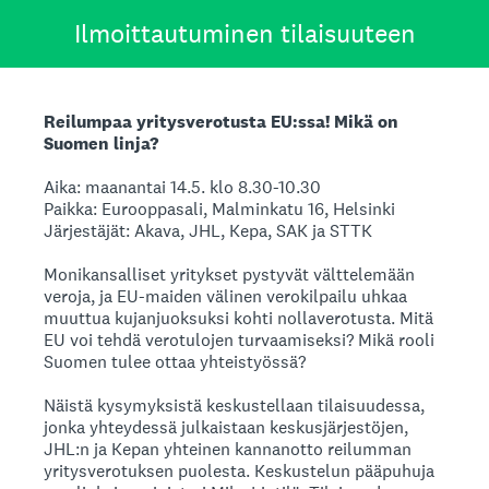
Ilmoittautuminen tilaisuuteen
Reilumpaa yritysverotusta EU:ssa! Mikä on
Suomen linja?
Aika: maanantai 14.5. klo 8.30-10.30
Paikka: Eurooppasali, Malminkatu 16, Helsinki
Järjestäjät: Akava, JHL, Kepa, SAK ja STTK
Monikansalliset yritykset pystyvät välttelemään
veroja, ja EU-maiden välinen verokilpailu uhkaa
muuttua kujanjuoksuksi kohti nollaverotusta. Mitä
EU voi tehdä verotulojen turvaamiseksi? Mikä rooli
Suomen tulee ottaa yhteistyössä?
Näistä kysymyksistä keskustellaan tilaisuudessa,
jonka yhteydessä julkaistaan keskusjärjestöjen,
JHL:n ja Kepan yhteinen kannanotto reilumman
yritysverotuksen puolesta. Keskustelun pääpuhuja