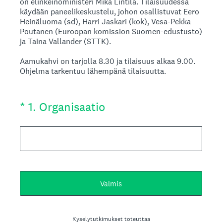
on elinkeinoministeri Mika Lintilä. Tilaisuudessa
käydään paneelikeskustelu, johon osallistuvat Eero
Heinäluoma (sd), Harri Jaskari (kok), Vesa-Pekka
Poutanen (Euroopan komission Suomen-edustusto)
ja Taina Vallander (STTK).
Aamukahvi on tarjolla 8.30 ja tilaisuus alkaa 9.00.
Ohjelma tarkentuu lähempänä tilaisuutta.
(Pakollinen tieto.)
*
1
.
Organisaatio
Valmis
Kyselytutkimukset toteuttaa