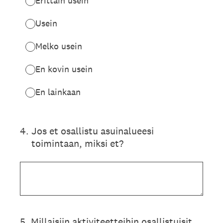
Erittäin usein
Usein
Melko usein
En kovin usein
En lainkaan
4
.
Jos et osallistu asuinalueesi
toimintaan, miksi et?
5
.
Millaisiin aktiviteetteihin osallistuisit,