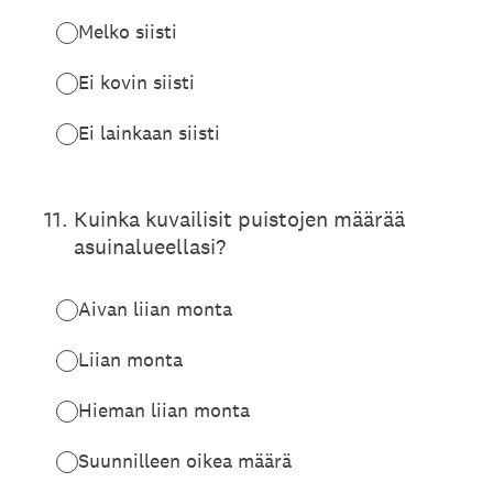
Melko siisti
Ei kovin siisti
Ei lainkaan siisti
11
.
Kuinka kuvailisit puistojen määrää
asuinalueellasi?
Aivan liian monta
Liian monta
Hieman liian monta
Suunnilleen oikea määrä