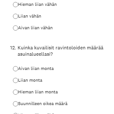
Hieman liian vähän
Liian vähän
Aivan liian vähän
12
.
Kuinka kuvailisit ravintoloiden määrää
asuinalueellasi?
Aivan liian monta
Liian monta
Hieman liian monta
Suunnilleen oikea määrä