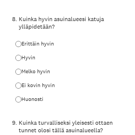
8
.
Kuinka hyvin asuinalueesi katuja
ylläpidetään?
Erittäin hyvin
Hyvin
Melko hyvin
Ei kovin hyvin
Huonosti
9
.
Kuinka turvalliseksi yleisesti ottaen
tunnet olosi tällä asuinalueella?