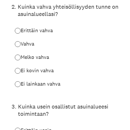
2
.
Kuinka vahva yhteisöllisyyden tunne on
asuinalueellasi?
Erittäin vahva
Vahva
Melko vahva
Ei kovin vahva
Ei lainkaan vahva
3
.
Kuinka usein osallistut asuinalueesi
toimintaan?