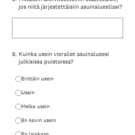
jos niitä järjestettäisiin asuinalueellasi?
6
.
Kuinka usein vierailet asuinalueesi
julkisissa puistoissa?
Erittäin usein
Usein
Melko usein
En kovin usein
En lainkaan