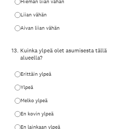
Hieman liian vähän
Liian vähän
Aivan liian vähän
13
.
Kuinka ylpeä olet asumisesta tällä
alueella?
Erittäin ylpeä
Ylpeä
Melko ylpeä
En kovin ylpeä
En lainkaan ylpeä