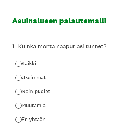
Asuinalueen palautemalli
1
.
Kuinka monta naapuriasi tunnet?
Kaikki
Useimmat
Noin puolet
Muutamia
En yhtään