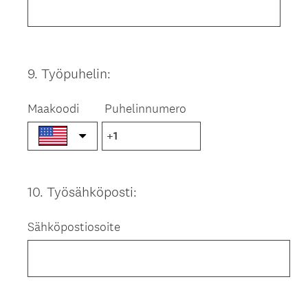
9
.
Työpuhelin:
Question
Title
Maakoodi
Puhelinnumero
10
.
Työsähköposti:
Question
Title
Sähköpostiosoite