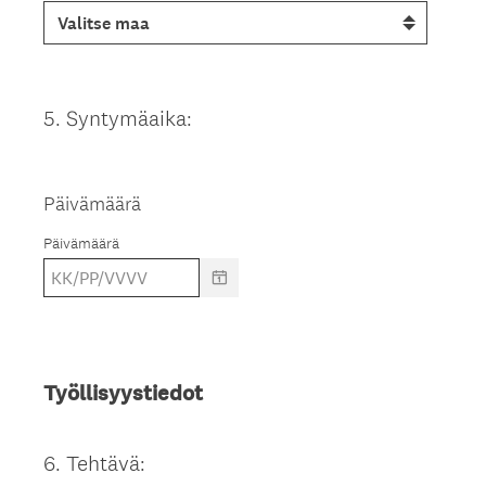
5
.
Syntymäaika:
Question
Title
Päivämäärä
Päivämäärä
Työllisyystiedot
6
.
Tehtävä:
Question