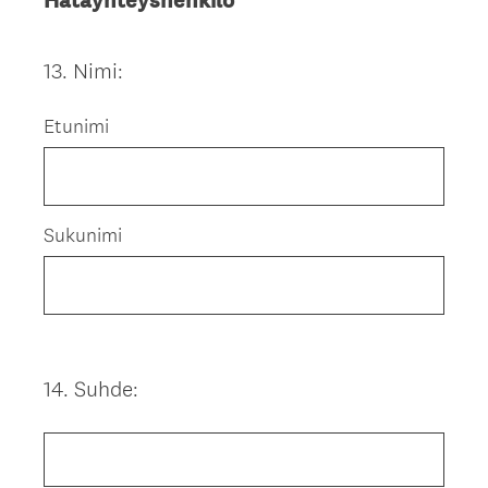
Hätäyhteyshenkilö
13
.
Nimi:
Question
Title
Etunimi
Sukunimi
14
.
Suhde:
Question
Title