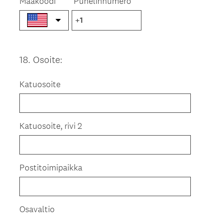
Maakoodi
Puhelinnumero
18
.
Osoite:
Question
Title
Katuosoite
Katuosoite, rivi 2
Postitoimipaikka
Osavaltio