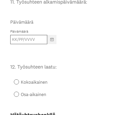
11
.
Työsuhteen alkamispäivämäärä:
Question
Title
Päivämäärä
Päivämäärä
12
.
Työsuhteen laatu:
Question
Title
Kokoaikainen
Osa-aikainen