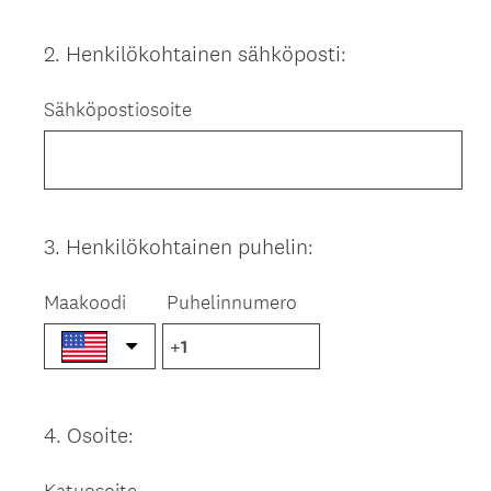
2
.
Henkilökohtainen sähköposti:
Question
Title
Sähköpostiosoite
3
.
Henkilökohtainen puhelin:
Question
Title
Maakoodi
Puhelinnumero
4
.
Osoite:
Question
Title
Katuosoite