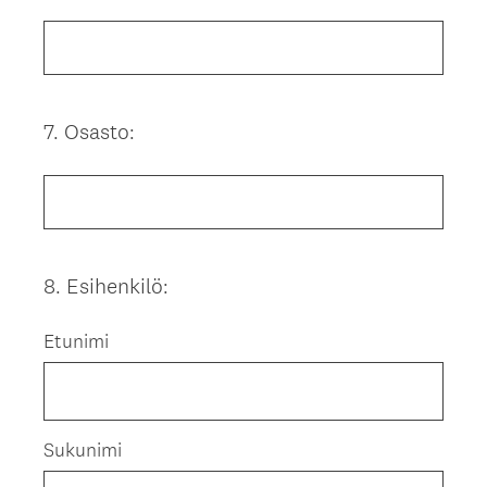
Title
7
.
Osasto:
Question
Title
8
.
Esihenkilö:
Question
Title
Etunimi
Sukunimi