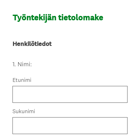
Työntekijän tietolomake
Henkilötiedot
1
.
Nimi:
Question
Title
Etunimi
Sukunimi