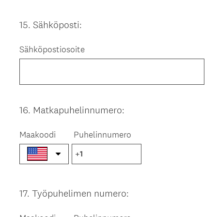
15
.
Sähköposti:
Question
Title
Sähköpostiosoite
16
.
Matkapuhelinnumero:
Question
Title
Maakoodi
Puhelinnumero
17
.
Työpuhelimen numero:
Question
Title