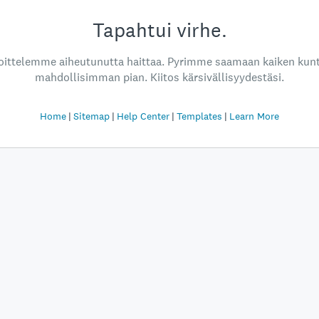
Tapahtui virhe.
oittelemme aiheutunutta haittaa. Pyrimme saamaan kaiken kun
mahdollisimman pian. Kiitos kärsivällisyydestäsi.
Home
Sitemap
Help Center
Templates
Learn More