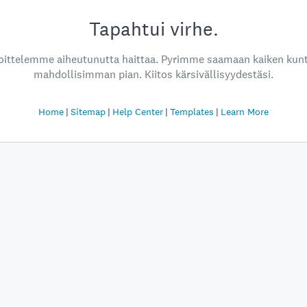
Tapahtui virhe.
oittelemme aiheutunutta haittaa. Pyrimme saamaan kaiken kun
mahdollisimman pian. Kiitos kärsivällisyydestäsi.
Home
Sitemap
Help Center
Templates
Learn More