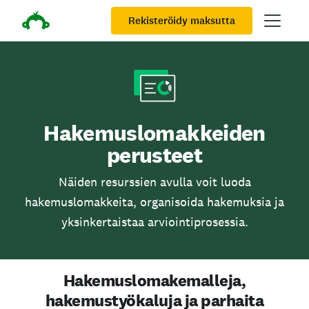
Rekisteröidy maksutta
Hakemuslomakkeiden
perusteet
Näiden resurssien avulla voit luoda
hakemuslomakkeita, organisoida hakemuksia ja
yksinkertaistaa arviointiprosessia.
Hakemuslomakemalleja,
hakemustyökaluja ja parhaita