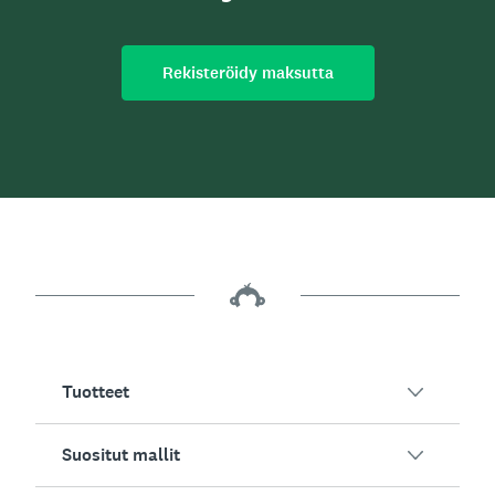
Rekisteröidy maksutta
Tuotteet
Suositut mallit
SurveyMonkey-yleiskatsaus