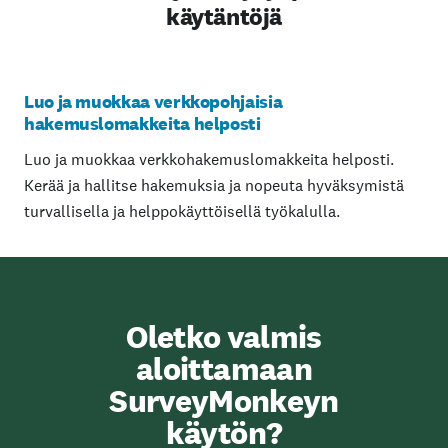
käytäntöjä
Luo ja muokkaa verkkopohjaisia
hakemuslomakkeita helposti
Luo ja muokkaa verkkohakemuslomakkeita helposti.
Kerää ja hallitse hakemuksia ja nopeuta hyväksymistä
turvallisella ja helppokäyttöisellä työkalulla.
Oletko valmis
aloittamaan
SurveyMonkeyn
käytön?