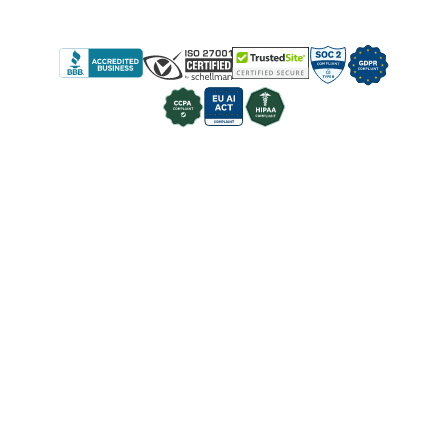
Maksuttomat mallit
Kirjaudu sisään
Parhaat kyselykäytännöt
Rekisteröidy
SurveyMonkey vs. Google Forms