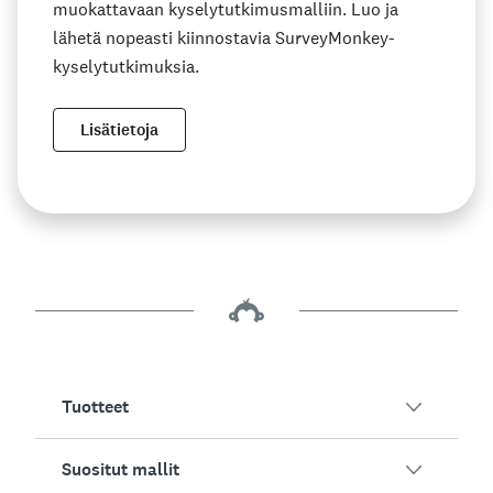
muokattavaan kyselytutkimusmalliin. Luo ja
lähetä nopeasti kiinnostavia SurveyMonkey-
kyselytutkimuksia.
Lisätietoja
Tuotteet
Suositut mallit
SurveyMonkey-yleiskatsaus