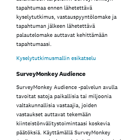
tapahtumaa ennen lähetettävä
kyselytutkimus, vastauspyyntölomake ja
tapahtuman jälkeen lähetettävä
palautelomake auttavat kehittämään
tapahtumaasi.
Kyselytutkimusmallin esikatselu
SurveyMonkey Audience
SurveyMonkey Audience -palvelun avulla
tavoitat satoja paikallisia tai miljoonia
valtakunnallisia vastaajia, joiden
vastaukset auttavat tekemään
kiinteistönvälitystoimintaasi koskevia
päätöksiä. Käyttämällä SurveyMonkey