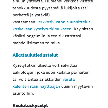
sinuun yhteyttä. Huolehdi verkkosivustosi
tehokkuudesta pyytämällä lukijoita (tai
perhettä ja ystäviä)
vastaamaan
verkkosivuston suunnittelua
koskevaan kyselytutkimukseen
. Käy sitten
käsiksi ongelmiin ja tee sivustostasi
mahdollisimman toimiva.
Aikataulutiedustelut
Kyselytutkimuksella voit selvittää
aukioloajan, joka sopii kaikille parhaiten,
tai voit antaa asiakkaiden
varata
kalenteristasi näyttöajan
uusiin myytäviin
asuntoihin.
Koulutuskyselyt