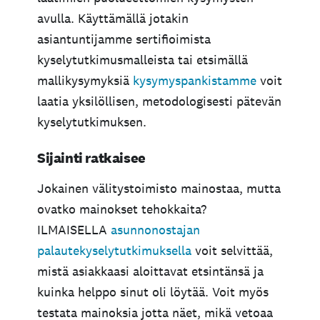
avulla. Käyttämällä jotakin
asiantuntijamme sertifioimista
kyselytutkimusmalleista tai etsimällä
mallikysymyksiä
kysymyspankistamme
voit
laatia yksilöllisen, metodologisesti pätevän
kyselytutkimuksen.
Sijainti ratkaisee
Jokainen välitystoimisto mainostaa, mutta
ovatko mainokset tehokkaita?
ILMAISELLA
asunnonostajan
palautekyselytutkimuksella
voit selvittää,
mistä asiakkaasi aloittavat etsintänsä ja
kuinka helppo sinut oli löytää. Voit myös
testata mainoksia jotta näet, mikä vetoaa