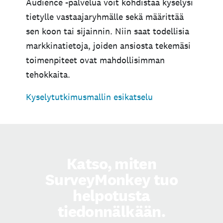
Audience -palvelua voit kohdistaa kyselysi
tietylle vastaajaryhmälle sekä määrittää
sen koon tai sijainnin. Niin saat todellisia
markkinatietoja, joiden ansiosta tekemäsi
toimenpiteet ovat mahdollisimman
tehokkaita.
Kyselytutkimusmallin esikatselu
Katso, miten
SurveyMonkey tuo
helpotusta
tiedonnälkään.