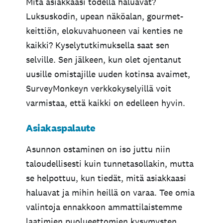
Mitä asiakkaasi todella haluavat?
Luksuskodin, upean näköalan, gourmet-
keittiön, elokuvahuoneen vai kenties ne
kaikki? Kyselytutkimuksella saat sen
selville. Sen jälkeen, kun olet ojentanut
uusille omistajille uuden kotinsa avaimet,
SurveyMonkeyn verkkokyselyillä voit
varmistaa, että kaikki on edelleen hyvin.
Asiakaspalaute
Asunnon ostaminen on iso juttu niin
taloudellisesti kuin tunnetasollakin, mutta
se helpottuu, kun tiedät, mitä asiakkaasi
haluavat ja mihin heillä on varaa. Tee omia
valintoja ennakkoon ammattilaistemme
laatimien puolueettomien kysymysten