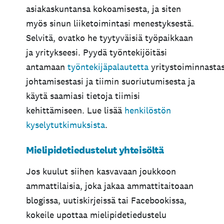
asiakaskuntansa kokoamisesta, ja siten
myös sinun liiketoimintasi menestyksestä.
Selvitä, ovatko he tyytyväisiä työpaikkaan
ja yritykseesi. Pyydä työntekijöitäsi
antamaan
työntekijäpalautetta
yritystoiminnastas
johtamisestasi ja tiimin suoriutumisesta ja
käytä saamiasi tietoja tiimisi
kehittämiseen. Lue lisää
henkilöstön
kyselytutkimuksista
.
Mielipidetiedustelut yhteisöltä
Jos kuulut siihen kasvavaan joukkoon
ammattilaisia, joka jakaa ammattitaitoaan
blogissa, uutiskirjeissä tai Facebookissa,
kokeile upottaa mielipidetiedustelu