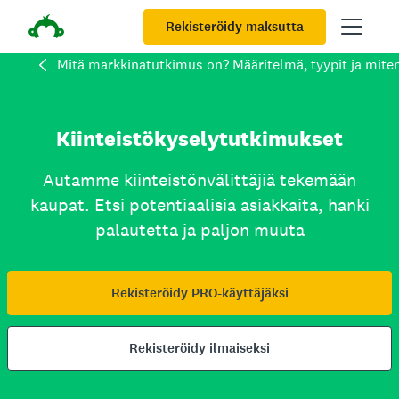
Rekisteröidy maksutta
Mitä markkinatutkimus on? Määritelmä, tyypit ja mite
Kiinteistökyselytutkimukset
Autamme kiinteistönvälittäjiä tekemään
kaupat. Etsi potentiaalisia asiakkaita, hanki
palautetta ja paljon muuta
Rekisteröidy PRO-käyttäjäksi
Rekisteröidy ilmaiseksi