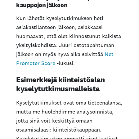
kauppojen jälkeen
Kun lähetät kyselytutkimuksen heti
asiakastilanteen jälkeen, asiakkaasi
huomaavat, että olet kiinnostunut kaikista
yksityiskohdista. Juuri ostotapahtuman
jälkeen on myös hyvä aika selvittää
Net
Promoter Score
-lukusi.
Esimerkkejä kiinteistöalan
kyselytutkimusmalleista
Kyselytutkimukset ovat oma tieteenalansa,
mutta me huolehdimme analysoinnista,
jotta sinä voit keskittyä omaan
osaamisalaasi: kiinteistökauppaan.
Kyselytutkimusten ammattilaiset laativat