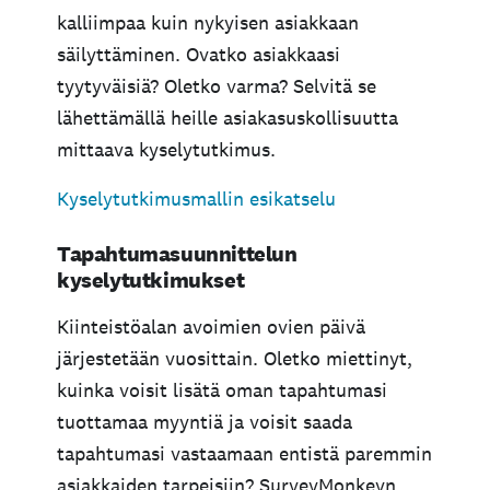
kalliimpaa kuin nykyisen asiakkaan
säilyttäminen. Ovatko asiakkaasi
tyytyväisiä? Oletko varma? Selvitä se
lähettämällä heille asiakasuskollisuutta
mittaava kyselytutkimus.
Kyselytutkimusmallin esikatselu
Tapahtumasuunnittelun
kyselytutkimukset
Kiinteistöalan avoimien ovien päivä
järjestetään vuosittain. Oletko miettinyt,
kuinka voisit lisätä oman tapahtumasi
tuottamaa myyntiä ja voisit saada
tapahtumasi vastaamaan entistä paremmin
asiakkaiden tarpeisiin? SurveyMonkeyn