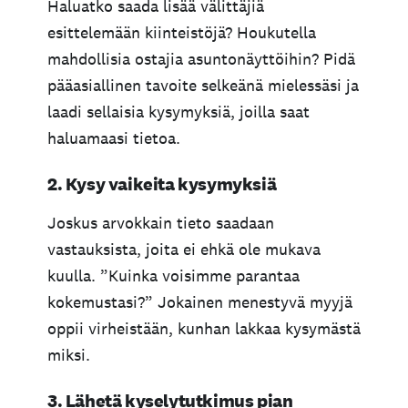
Haluatko saada lisää välittäjiä
esittelemään kiinteistöjä? Houkutella
mahdollisia ostajia asuntonäyttöihin? Pidä
pääasiallinen tavoite selkeänä mielessäsi ja
laadi sellaisia kysymyksiä, joilla saat
haluamaasi tietoa.
2. Kysy vaikeita kysymyksiä
Joskus arvokkain tieto saadaan
vastauksista, joita ei ehkä ole mukava
kuulla. ”Kuinka voisimme parantaa
kokemustasi?” Jokainen menestyvä myyjä
oppii virheistään, kunhan lakkaa kysymästä
miksi.
3. Lähetä kyselytutkimus pian