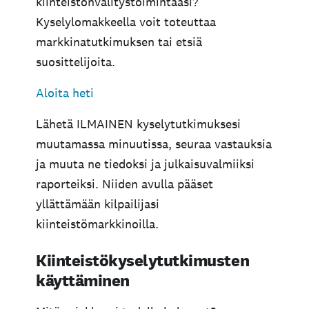
kiinteistönvälitystoimintaasi?
Kyselylomakkeella voit toteuttaa
markkinatutkimuksen tai etsiä
suosittelijoita.
Aloita heti
Lähetä ILMAINEN kyselytutkimuksesi
muutamassa minuutissa, seuraa vastauksia
ja muuta ne tiedoksi ja julkaisuvalmiiksi
raporteiksi. Niiden avulla pääset
yllättämään kilpailijasi
kiinteistömarkkinoilla.
Kiinteistökyselytutkimusten
käyttäminen