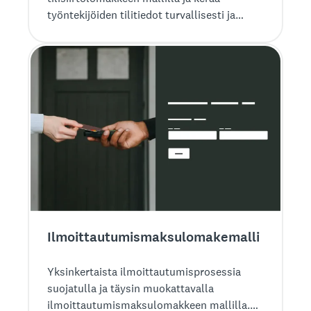
työntekijöiden tilitiedot turvallisesti ja
tehokkaasti.
Ilmoittautumismaksu­lomakemalli
Yksinkertaista ilmoittautumisprosessia
suojatulla ja täysin muokattavalla
ilmoittautumismaksulomakkeen mallilla.