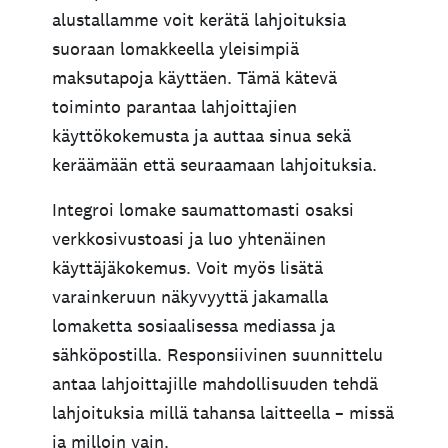
alustallamme voit kerätä lahjoituksia
suoraan lomakkeella yleisimpiä
maksutapoja käyttäen. Tämä kätevä
toiminto parantaa lahjoittajien
käyttökokemusta ja auttaa sinua sekä
keräämään että seuraamaan lahjoituksia.
Integroi lomake saumattomasti osaksi
verkkosivustoasi ja luo yhtenäinen
käyttäjäkokemus. Voit myös lisätä
varainkeruun näkyvyyttä jakamalla
lomaketta sosiaalisessa mediassa ja
sähköpostilla. Responsiivinen suunnittelu
antaa lahjoittajille mahdollisuuden tehdä
lahjoituksia millä tahansa laitteella – missä
ja milloin vain.