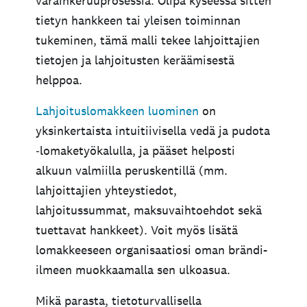
varainkeruuprosessia. Olipa kyseessä sitten
tietyn hankkeen tai yleisen toiminnan
tukeminen, tämä malli tekee lahjoittajien
tietojen ja lahjoitusten keräämisestä
helppoa.
Lahjoituslomakkeen luominen
on
yksinkertaista intuitiivisella vedä ja pudota
‑lomaketyökalulla, ja pääset helposti
alkuun valmiilla peruskentillä (mm.
lahjoittajien yhteystiedot,
lahjoitussummat, maksuvaihtoehdot sekä
tuettavat hankkeet). Voit myös lisätä
lomakkeeseen organisaatiosi oman brändi-
ilmeen muokkaamalla sen ulkoasua.
Mikä parasta, tietoturvallisella