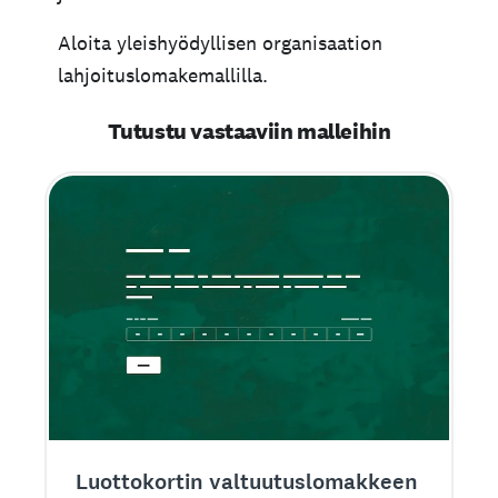
Aloita yleishyödyllisen organisaation
lahjoituslomakemallilla.
Tutustu vastaaviin malleihin
Luottokortin valtuutus­lomakkeen