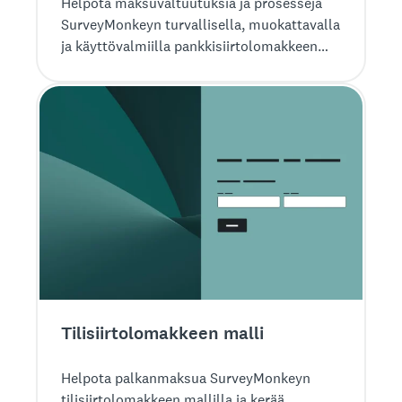
Helpota maksuvaltuutuksia ja prosesseja
SurveyMonkeyn turvallisella, muokattavalla
ja käyttövalmiilla pankkisiirtolomakkeen
mallilla.
Tilisiirto­lomakkeen malli
Helpota palkanmaksua SurveyMonkeyn
tilisiirtolomakkeen mallilla ja kerää