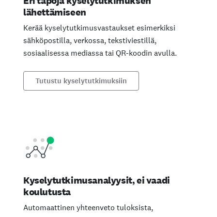
Eri tapoja kyselytutkimuksen
lähettämiseen
Kerää kyselytutkimusvastaukset esimerkiksi
sähköpostilla, verkossa, tekstiviestillä,
sosiaalisessa mediassa tai QR-koodin avulla.
Tutustu kyselytutkimuksiin
Kyselytutkimusanalyysit, ei vaadi
koulutusta
Automaattinen yhteenveto tuloksista,