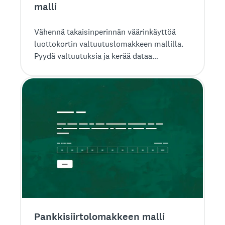
malli
Vähennä takaisinperinnän väärinkäyttöä
luottokortin valtuutuslomakkeen mallilla.
Pyydä valtuutuksia ja kerää dataa
turvallisesti tällä lomakkeella.
Pankkisiirto­lomakkeen malli