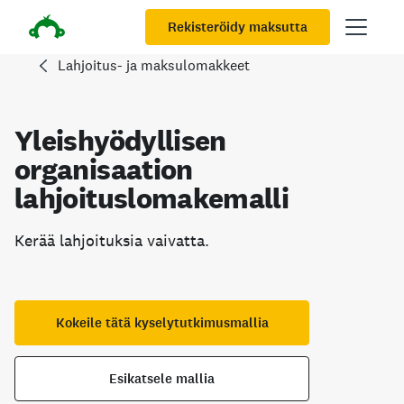
Rekisteröidy maksutta
Lahjoitus- ja maksulomakkeet
Yleishyödyllisen
organisaation
lahjoituslomakemalli
Kerää lahjoituksia vaivatta.
Kokeile tätä kyselytutkimusmallia
Esikatsele mallia