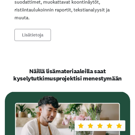
suodattimet, muokattavat koontinäytöt,
ristiintaulukoinnin raportit, tekstianalyysit ja
muuta.
Lisätietoja
Näillä lisämateriaaleilla saat
kyselytutkimusprojektisi menestymään