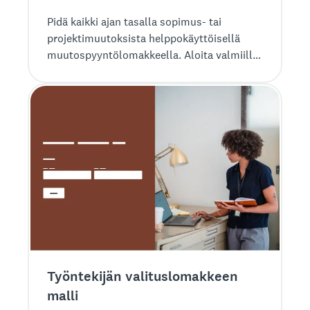
Pidä kaikki ajan tasalla sopimus- tai
projektimuutoksista helppokäyttöisellä
muutospyyntölomakkeella. Aloita valmiilla
mallillamme!
Työntekijän valitus­lomakkeen
malli