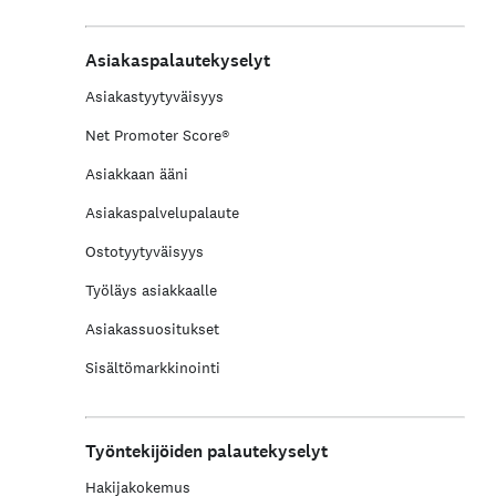
Asiakaspalautekyselyt
Asiakastyytyväisyys
Net Promoter Score®
Asiakkaan ääni
Asiakaspalvelupalaute
Ostotyytyväisyys
Työläys asiakkaalle
Asiakassuositukset
Sisältömarkkinointi
Työntekijöiden palautekyselyt
Hakijakokemus