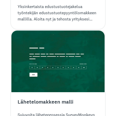
Yksinkertaista edustustuotejakelua
työntekijän edustustuotepyyntölomakkeen
mallilla. Aloita nyt ja tehosta yrityksesi
edustustuotteiden hallintaa.
Lähete­lomakkeen malli
Sujuvoita läheteprosessia SurveyMonkeyn