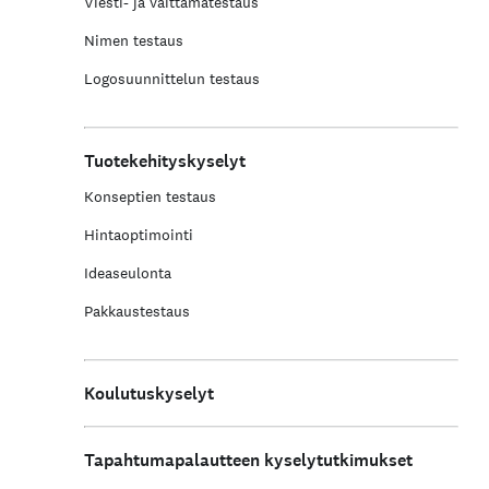
Viesti- ja väittämätestaus
Nimen testaus
Logosuunnittelun testaus
Tuotekehityskyselyt
Konseptien testaus
Hintaoptimointi
Ideaseulonta
Pakkaustestaus
Koulutuskyselyt
Tapahtumapalautteen kyselytutkimukset