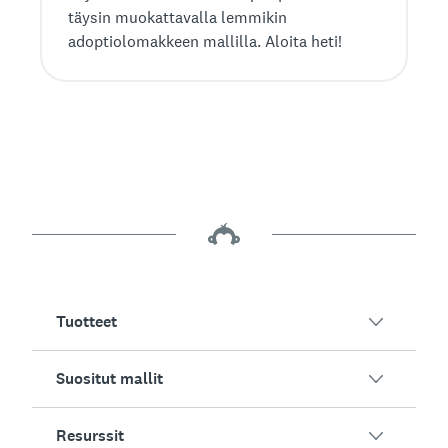
täysin muokattavalla lemmikin
adoptiolomakkeen mallilla. Aloita heti!
Tuotteet
Suositut mallit
SurveyMonkey-yleiskatsaus
Kyselytutkimukset
Resurssit