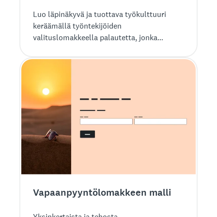
Luo läpinäkyvä ja tuottava työkulttuuri
keräämällä työntekijöiden
valituslomakkeella palautetta, jonka
perusteella voit toimia. Aloita jo tänään!
Vapaanpyyntö­lomakkeen malli
Yksinkertaista ja tehosta