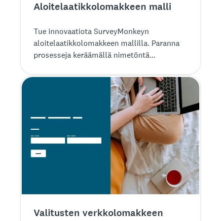
Aloitelaatikko­lomakkeen malli
Tue innovaatiota SurveyMonkeyn
aloitelaatikko­lomakkeen mallilla. Paranna
prosesseja keräämällä nimetöntä
palautetta.
Valitusten verkkolomakkeen